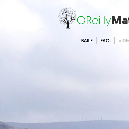
Ma
OReilly
BAILE
FAOI
VIDE