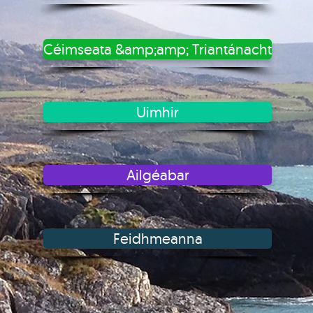
Céimseata &amp;amp; Triantánacht
Uimhir
Ailgéabar
Feidhmeanna