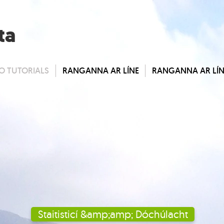
ta
O TUTORIALS
RANGANNA AR LÍNE
RANGANNA AR LÍN
Staitisticí &amp;amp; Dóchúlacht