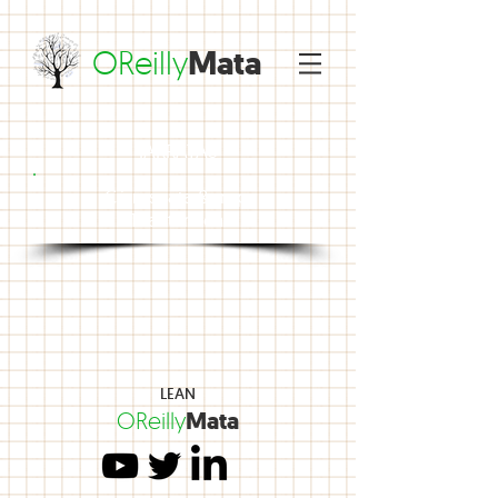
OReilly
Mata
IARRATAS
Céimseata &amp;
Triantánacht
LEAN
OReilly
Mata